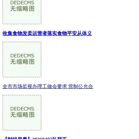
收集食物发卖运营者落实食物平安从体义
全市市场监视办理工做会要求 营制公允合