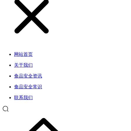
网站首页
关于我们
食品安全资讯
食品安全常识
联系我们