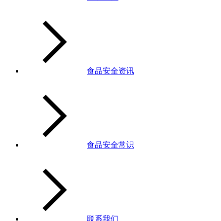
食品安全资讯
食品安全常识
联系我们