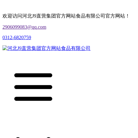
欢迎访问河北J9直营集团官方网站食品有限公司官方网站！
2906099083@qq.com
0312-6820759