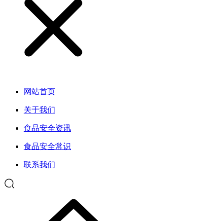
网站首页
关于我们
食品安全资讯
食品安全常识
联系我们