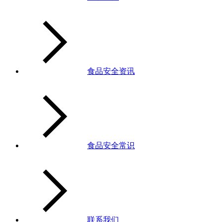
食品安全资讯
食品安全常识
联系我们