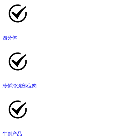
四分体
冷鲜冷冻部位肉
牛副产品