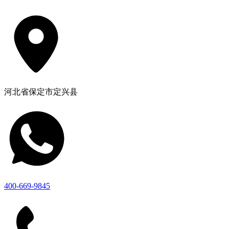
河北省保定市定兴县
400-669-9845