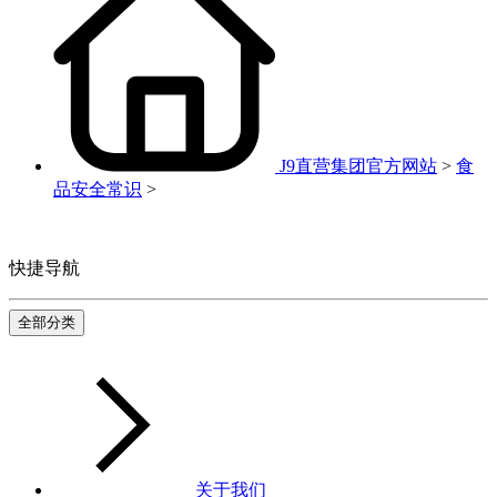
J9直营集团官方网站
>
食
品安全常识
>
快捷导航
全部分类
关于我们