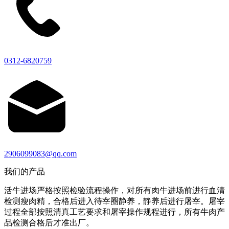
0312-6820759
2906099083@qq.com
我们的产品
活牛进场严格按照检验流程操作，对所有肉牛进场前进行血清
检测瘦肉精，合格后进入待宰圈静养，静养后进行屠宰。屠宰
过程全部按照清真工艺要求和屠宰操作规程进行，所有牛肉产
品检测合格后才准出厂。