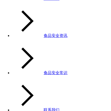
食品安全资讯
食品安全常识
联系我们