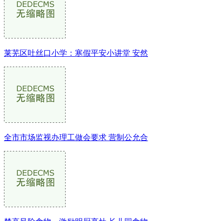
莱芜区吐丝口小学：寒假平安小讲堂 安然
全市市场监视办理工做会要求 营制公允合