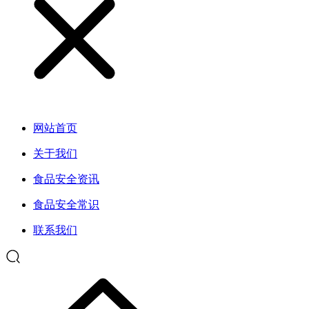
网站首页
关于我们
食品安全资讯
食品安全常识
联系我们