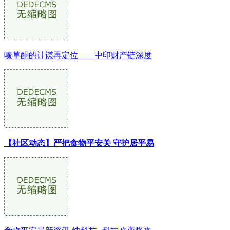
嗪草酮的计谋再定位——中印财产链深度
【社区动态】严把食物平安关 守护居平易