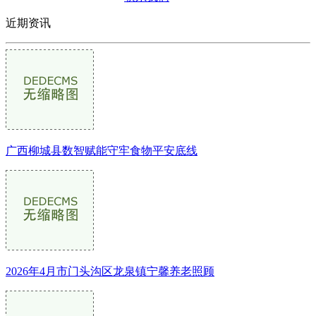
近期资讯
广西柳城县数智赋能守牢食物平安底线
2026年4月市门头沟区龙泉镇宁馨养老照顾