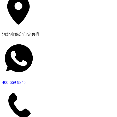
河北省保定市定兴县
400-669-9845