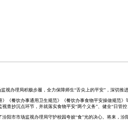
监视办理局积极步履，全力保障师生“舌尖上的平安”，深切推进
》《餐饮办事通用卫生规范》《餐饮办事食物平安操做规范》等
视查抄沉点环节，并就落实食物平安“两个义务”、健全“日管控
阳市市场监视办理局守护校园夸姣“食”光的决心。将来，汾