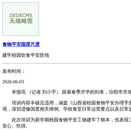
食物平安国度尺度
建牢校园饮食平安防地
发布时间：
2026-06-03
本报讯 （记者 刘小宇） 跟着春季开学的到来，汾阳市市场
培训内容丰硕且适用，涵盖《山西省校园食物平安办理手册
境，深切进修国度相关律例、学校食堂日常运营要点以及日常监
此次培训为新学期校园食物平安工做建牢了根本，也表现了汾
安心、吃得。