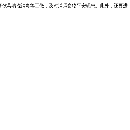
饮具清洗消毒等工做，及时消弭食物平安现患。此外，还要进