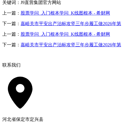
关键词：J9直营集团官方网站
上一篇：
股票学问_入门根本学问_K线图根本 - 希财网
下一篇：
嘉峪关市平安出产治标攻坚三年步履工做2026年第
上一篇：
股票学问_入门根本学问_K线图根本 - 希财网
下一篇：
嘉峪关市平安出产治标攻坚三年步履工做2026年第
联系我们
河北省保定市定兴县