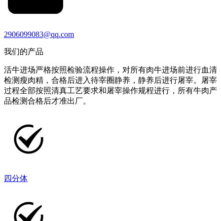
2906099083@qq.com
我们的产品
活牛进场严格按照检验流程操作，对所有肉牛进场前进行血清
检测瘦肉精，合格后进入待宰圈静养，静养后进行屠宰。屠宰
过程全部按照清真工艺要求和屠宰操作规程进行，所有牛肉产
品检测合格后才准出厂。
四分体