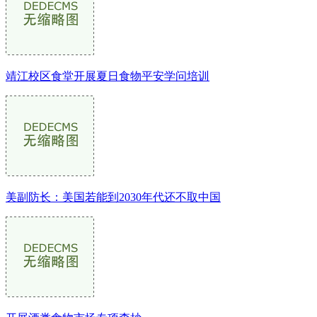
靖江校区食堂开展夏日食物平安学问培训
美副防长：美国若能到2030年代还不取中国