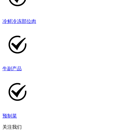
冷鲜冷冻部位肉
牛副产品
预制菜
关注我们