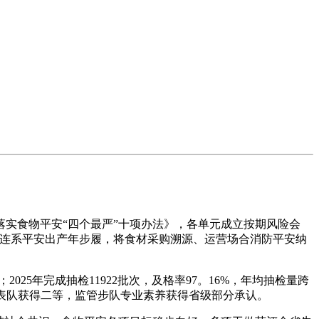
实食物平安“四个最严”十项办法》，各单元成立按期风险会
市连系平安出产年步履，将食材采购溯源、运营场合消防平安纳
25年完成抽检11922批次，及格率97。16%，年均抽检量跨
底代表队获得二等，监管步队专业素养获得省级部分承认。