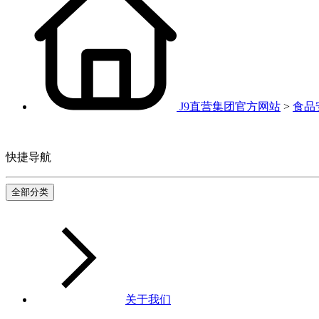
J9直营集团官方网站
>
食品
快捷导航
全部分类
关于我们