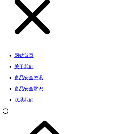
网站首页
关于我们
食品安全资讯
食品安全常识
联系我们