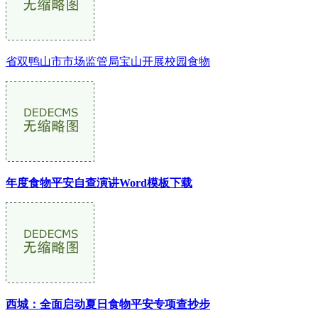
省双鸭山市市场监管局宝山开展校园食物
年度食物平安自查演讲Word模板下载
西城：全面启动夏日食物平安专项查抄步