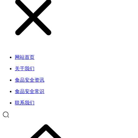
网站首页
关于我们
食品安全资讯
食品安全常识
联系我们