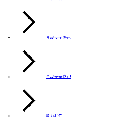
食品安全资讯
食品安全常识
联系我们