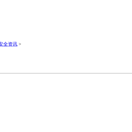
安全资讯
>