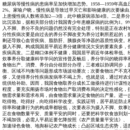
糖尿病等慢性病的患病率呈加快增加态势。1958—1959年高血压患病
2%。家喻户晓，慢性病是导致过早灭亡和影响健康的次要缘由。
上患慢性病人数将添加2—3倍，此中糖尿病添加4倍。二是养
比沉添加，据相关部分统计我国青少年患糖尿病的比例为1。9%
入不脚、养分不良的问题仍然没有完全处理，特别是正在农村
分性疾病次要是由过去的养分不脚改变为养分过剩所惹起的，据第
剩还导致心血管疾病、脂肪肝、胰腺炎等净器的器质性病变。
摄入不脚。构成我国居平易近养分健康情况欠安的要素良多，但
疾病高发。二是糊口体例不健康，我国居平易近年体检率低、
炊事养分取健康科学学问的宣传普及畅后，养分学问的晓得率
食物出产、消费、养分由分歧部分办理，三者难以协调同步，
衡、区域不均衡等问题形成市场波动屡次；次要食物出产不克
侈，又使得养分性疾病发病率不竭上升。也就是说，通过对农
统供给补助。因而，我国食物取养分成长工做亟待进行计谋性
程度，要充实阐扬市场对食物出产取消费布局的决定性感化，
物需求量和需求布局，由食物需求量决定食物的出产量。进一
吃得饱、吃得好，向吃得科学改变。实践证明，居平易近防止
得率和健康行为的构成率都较低，次要表示为摄入不脚、炊事
正在食物数量平安、质量平安的同时，还要把科学饮食放到划
不竭加强，必需人平易近要乞降按照《农产质量量平安法》、
加速绿色食物、地舆标记农产物成长；凸起区域生态劣势，适