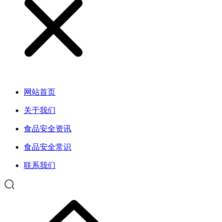
网站首页
关于我们
食品安全资讯
食品安全常识
联系我们