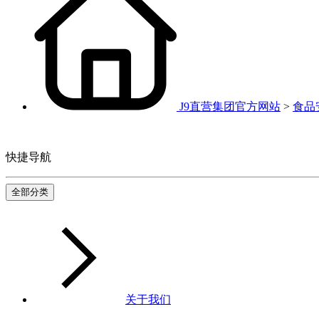
J9直营集团官方网站
>
食品
快捷导航
全部分类
关于我们