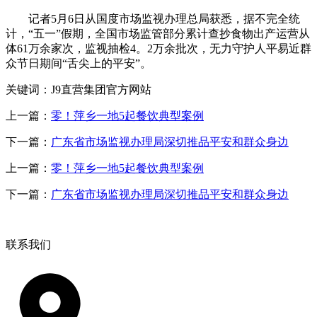
记者5月6日从国度市场监视办理总局获悉，据不完全统
计，“五一”假期，全国市场监管部分累计查抄食物出产运营从
体61万余家次，监视抽检4。2万余批次，无力守护人平易近群
众节日期间“舌尖上的平安”。
关键词：J9直营集团官方网站
上一篇：
零！萍乡一地5起餐饮典型案例
下一篇：
广东省市场监视办理局深切推品平安和群众身边
上一篇：
零！萍乡一地5起餐饮典型案例
下一篇：
广东省市场监视办理局深切推品平安和群众身边
联系我们