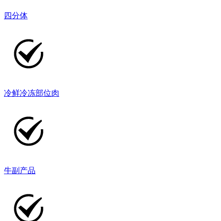
四分体
冷鲜冷冻部位肉
牛副产品