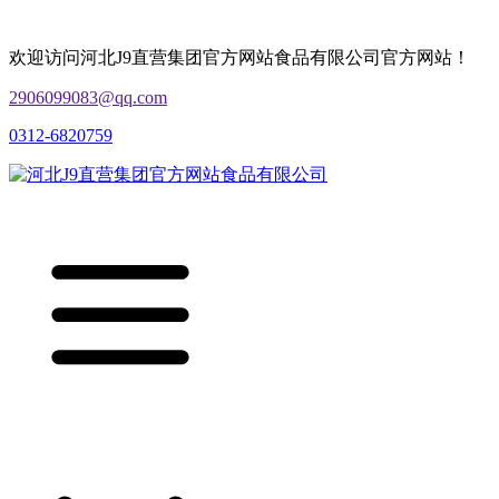
欢迎访问河北J9直营集团官方网站食品有限公司官方网站！
2906099083@qq.com
0312-6820759