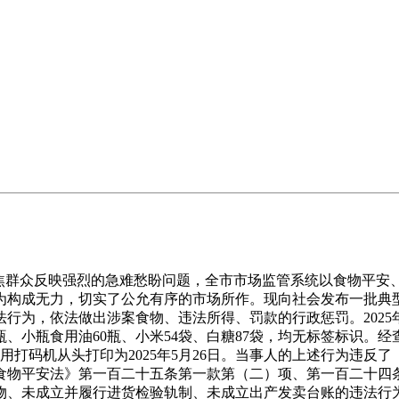
众反映强烈的急难愁盼问题，全市市场监管系统以食物平安、药械
构成无力，切实了公允有序的市场所作。现向社会发布一批典型案
为，依法做出涉案食物、违法所得、罚款的行政惩罚。2025年
、小瓶食用油60瓶、小米54袋、白糖87袋，均无标签标识。
57袋，用打码机从头打印为2025年5月26日。当事人的上述行为
物平安法》第一百二十五条第一款第（二）项、第一百二十四条第
、未成立并履行进货检验轨制、未成立出产发卖台账的违法行为，