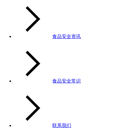
食品安全资讯
食品安全常识
联系我们