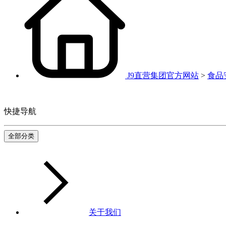
J9直营集团官方网站
>
食品
快捷导航
全部分类
关于我们