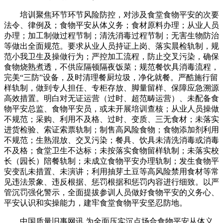
培训聚焦环节环节风险防控，对涉及食堂食物平安的次要
法令、律例及；食物平安从体义务；食材原料办理；从业人员
办理；加工制做过程节制；清洗消毒过程节制；无害生物防治
等做出全面规范。要求从业人员持证上岗、落实晨检轨制，规
范小我卫生及操做行为；严控加工流程，防止交叉污染，确保
食物烧熟煮透，不供应隔顿隔夜饭菜；规范餐饮具消毒流程，
完美“三防”设备，及时清理餐厨垃圾，净化就餐。严酷施行留
样轨制，做到专人担任、专柜存放、脚量留样、保障应急溯源
高效措置。明白对无证运营（过时、超范畴运营）、未配备食
物平安总监、食物平安员，或未开展培训查核；从业人员操做
不规范；采购、利用不及格、过时、变质、三无食材；未落实
进货检验、索证索票轨制；制售高风险食物；食物添加剂利用
不规范；生熟混放、交叉污染；餐具、饮具未清洗消毒或消毒
不及格；食堂卫生不达标；未按落实食物留样轨制；未落实校
长（园长）陪餐轨制；未成立食物平安办理轨制；发生食物平
安变乱未措置、未演讲；利用抽芽土豆等高风险禁用食材等常
见违法景象、违反根据、惩罚根据和惩罚内容进行细致。以严
管沉罚强化警示，全面提拔参训人员做好食物平安的义务心、
平安认识和实操能力，建牢食堂食物平安坚忍防地。
中国质量旧事网讯 为全面压实沉点场合食物平安从体义