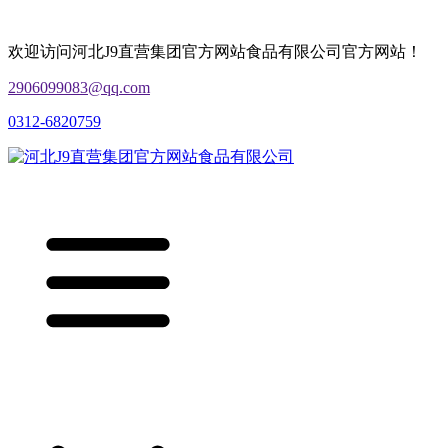
欢迎访问河北J9直营集团官方网站食品有限公司官方网站！
2906099083@qq.com
0312-6820759