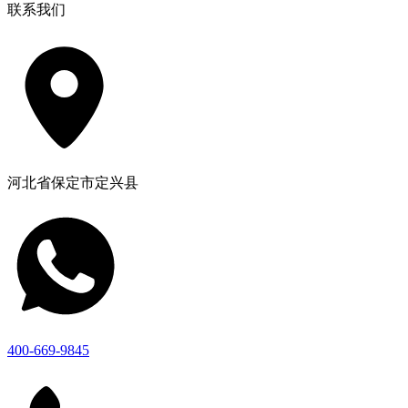
联系我们
河北省保定市定兴县
400-669-9845