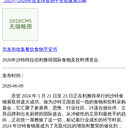
“2025—2026年度全球食物平安取健康范畴
市发布收集餐饮食物平安书
2026年沙特阿拉伯利雅得国际食物及饮料博览会
发布时间：
2026-06-09
庆贺 2024 年 5 月 21 日至 23 日正在利雅得举行的沙特食
物展取得庞大成功。做为沙特王国首屈一指的食物和饮料采购
嘉会，它汇聚了参展商、思惟、行业社区、计谋合做伙伴、立
异品牌和出名厨师的国际嘉会。从冲破性的立异到最抢手的趋
向，正在统一屋檐验了这一切，标记着行业成长的环节时辰。
2024 年沙特食物展成为了无取伦比的增加和繁荣的催化剂，