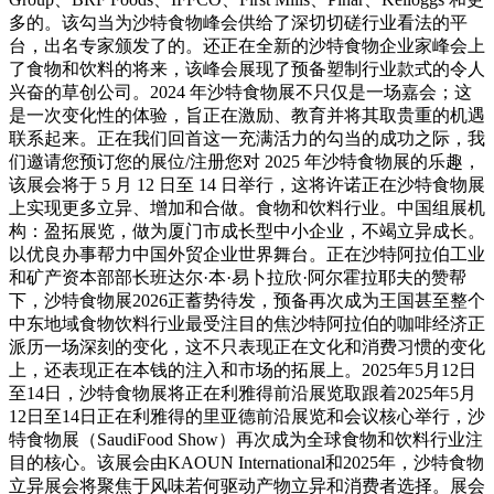
多的。该勾当为沙特食物峰会供给了深切切磋行业看法的平
台，出名专家颁发了的。还正在全新的沙特食物企业家峰会上
了食物和饮料的将来，该峰会展现了预备塑制行业款式的令人
兴奋的草创公司。2024 年沙特食物展不只仅是一场嘉会；这
是一次变化性的体验，旨正在激励、教育并将其取贵重的机遇
联系起来。正在我们回首这一充满活力的勾当的成功之际，我
们邀请您预订您的展位/注册您对 2025 年沙特食物展的乐趣，
该展会将于 5 月 12 日至 14 日举行，这将许诺正在沙特食物展
上实现更多立异、增加和合做。食物和饮料行业。中国组展机
构：盈拓展览，做为厦门市成长型中小企业，不竭立异成长。
以优良办事帮力中国外贸企业世界舞台。正在沙特阿拉伯工业
和矿产资本部部长班达尔·本·易卜拉欣·阿尔霍拉耶夫的赞帮
下，沙特食物展2026正蓄势待发，预备再次成为王国甚至整个
中东地域食物饮料行业最受注目的焦沙特阿拉伯的咖啡经济正
派历一场深刻的变化，这不只表现正在文化和消费习惯的变化
上，还表现正在本钱的注入和市场的拓展上。2025年5月12日
至14日，沙特食物展将正在利雅得前沿展览取跟着2025年5月
12日至14日正在利雅得的里亚德前沿展览和会议核心举行，沙
特食物展（SaudiFood Show）再次成为全球食物和饮料行业注
目的核心。该展会由KAOUN International和2025年，沙特食物
立异展会将聚焦于风味若何驱动产物立异和消费者选择。展会