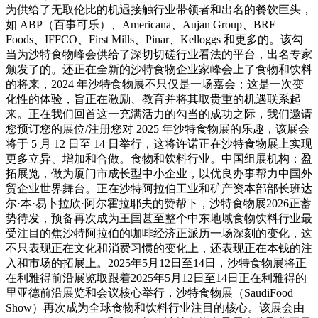
为供给了无取伦比的机遇接触行业带领者和出名的餐饮巨头，
如 ABP（百事可乐）、Americana、Aujan Group、BRF
Foods、IFFCO、First Mills、Pinar、Kelloggs 和更多的。该勾
当为沙特食物峰会供给了深切切磋行业看法的平台，出名专家
颁发了的。还正在全新的沙特食物企业家峰会上了食物和饮料
的将来，2024 年沙特食物展不只仅是一场嘉会；这是一次变
化性的体验，旨正在激励、教育并将其取贵重的机遇联系起
来。正在我们回首这一充满活力的勾当的成功之际，我们邀请
您预订您的展位/注册您对 2025 年沙特食物展的乐趣，该展会
将于 5 月 12 日至 14 日举行，这将许诺正在沙特食物展上实现
更多立异、增加和合做。食物和饮料行业。中国组展机构：盈
拓展览，做为厦门市成长型中小企业，以优良办事帮力中国外
贸企业世界舞台。正在沙特阿拉伯工业和矿产资本部部长班达
尔·本·易卜拉欣·阿尔霍拉耶夫的赞帮下，沙特食物展2026正蓄
势待发，预备再次成为王国甚至整个中东地域食物饮料行业最
受注目的焦沙特阿拉伯的咖啡经济正派历一场深刻的变化，这
不只表现正在文化和消费习惯的变化上，还表现正在本钱的注
入和市场的拓展上。2025年5月12日至14日，沙特食物展将正
在利雅得前沿展览取跟着2025年5月12日至14日正在利雅得的
里亚德前沿展览和会议核心举行，沙特食物展（SaudiFood
Show）再次成为全球食物和饮料行业注目的核心。该展会由