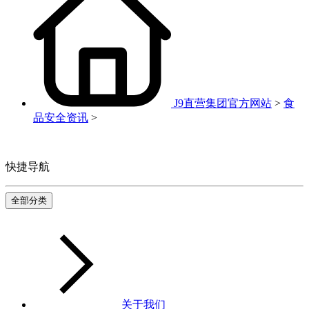
J9直营集团官方网站
>
食
品安全资讯
>
快捷导航
全部分类
关于我们