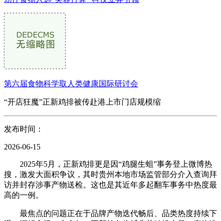
第六届食物科学取人类健康国际研讨会
“开店狂魔”正新鸡排被传赴港上市门店规模缩
发布时间：
2026-06-15
2025年5月，正新鸡排更是因“鸡腿生蛆”事务登上微博热
搜，激发大面积争议，其时贵州本地市场监管部分介入查询拜
访并封存涉事产物送检。这也是其近年多起翻车事务中热度最
高的一例。
最焦点的问题正在于品牌产物迭代畅后、品类热度持续下