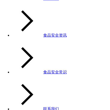
食品安全资讯
食品安全常识
联系我们