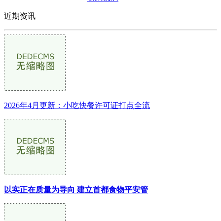
近期资讯
2026年4月更新：小吃快餐许可证打点全流
以实正在质量为导向 建立首都食物平安管