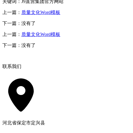
关键词：J9直营集团官方网站
上一篇：
质量文化Word模板
下一篇：没有了
上一篇：
质量文化Word模板
下一篇：没有了
联系我们
河北省保定市定兴县