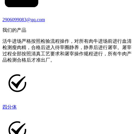
2906099083@qq.com
我们的产品
活牛进场严格按照检验流程操作，对所有肉牛进场前进行血清
检测瘦肉精，合格后进入待宰圈静养，静养后进行屠宰。屠宰
过程全部按照清真工艺要求和屠宰操作规程进行，所有牛肉产
品检测合格后才准出厂。
四分体