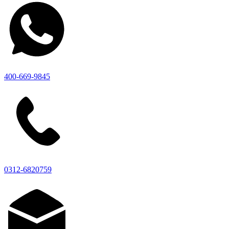
400-669-9845
0312-6820759