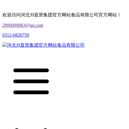
欢迎访问河北J9直营集团官方网站食品有限公司官方网站！
2906099083@qq.com
0312-6820759