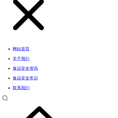
网站首页
关于我们
食品安全资讯
食品安全常识
联系我们