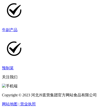
牛副产品
预制菜
关注我们
Copyright © 2023 河北J9直营集团官方网站食品有限公司
网站地图
| 营业执照