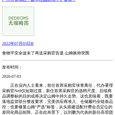
2022年07月03日B
食物平安余波未了再送采购官告退 山姆换帅突围
发布时间：
2026-07-03
正在业内人士看来，前任首席采购官张青离任，代办署理
采购官Neil仅短期过渡，新任首席采购官的选聘尺度、后续商
品调整标的目的或将决定山姆中持久走势。这也意味着，既要
落地监管部分整改要求，完美供应商准入、仓储履约全链条品
控；也要修复山姆“严选”标签，从头搭建适配付费会员定位的
差同化商品矩阵。正在此布景下，以刘鹏为代表的新任高管团