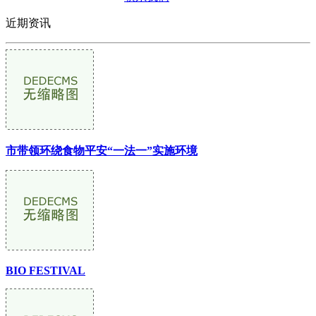
近期资讯
市带领环绕食物平安“一法一”实施环境
BIO FESTIVAL