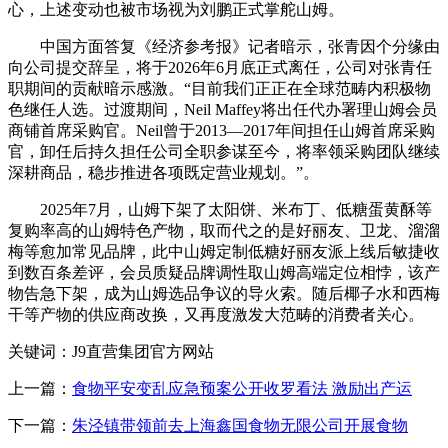
心，上述变动也被市场视为刘鹏正式掌舵山姆。
中国方面答复《经济参考报》记者暗示，张青因个分缘由
向公司提交辞呈，将于2026年6月底正式离任，公司对张青任
职期间的贡献暗示感激。“目前我们正正在全球范畴内积极物
色继任人选。过渡期间，Neil Maffey将出任代办署理山姆会员
商铺首席采购官。Neil曾于2013—2017年间担任山姆首席采购
官，卸任后持久担任公司全职参谋至今，将率领采购团队继续
深耕商品，稳步推进各项既定营业规划。”。
2025年7月，山姆下架了太阳饼、米布丁、低糖蛋黄酥等
复购率高的山姆特色产物，取而代之的是好丽友、卫龙、溜溜
梅等愈加常见品牌，此中山姆定制低糖好丽友派上线后敏捷收
到数百条差评，会员质疑品牌调性取山姆高端定位相悖，该产
物告急下架，成为山姆选品争议的导火索。随后椰子水和西梅
干等产物的供应商改换，又再度激发大范畴的消费者关心。
关键词：J9直营集团官方网站
上一篇：
食物平安变乱应急预案公开收罗看法 激励出产运
下一篇：
朱泾镇带领前去上海鑫国食物无限公司开展食物