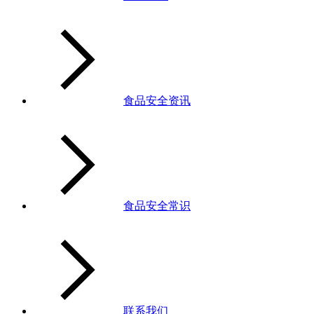
食品安全资讯
食品安全常识
联系我们