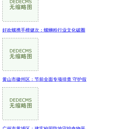
好欢螺携手檀健次：螺蛳粉行业文化破圈
黄山市徽州区：节前全面专项排查 守护假
广州市黄埔区：建牢校园防地守护食物平