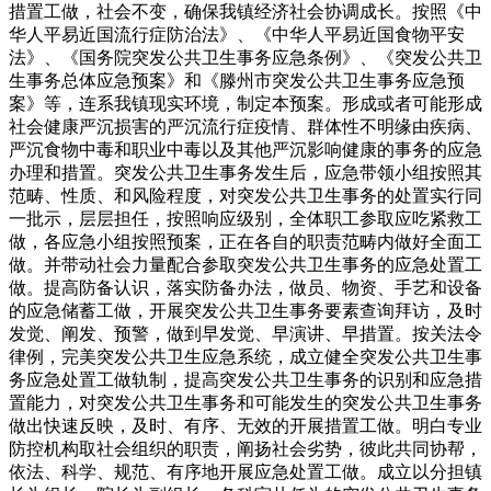
措置工做，社会不变，确保我镇经济社会协调成长。按照《中
华人平易近国流行症防治法》、《中华人平易近国食物平安
法》、《国务院突发公共卫生事务应急条例》、《突发公共卫
生事务总体应急预案》和《滕州市突发公共卫生事务应急预
案》等，连系我镇现实环境，制定本预案。形成或者可能形成
社会健康严沉损害的严沉流行症疫情、群体性不明缘由疾病、
严沉食物中毒和职业中毒以及其他严沉影响健康的事务的应急
办理和措置。突发公共卫生事务发生后，应急带领小组按照其
范畴、性质、和风险程度，对突发公共卫生事务的处置实行同
一批示，层层担任，按照响应级别，全体职工参取应吃紧救工
做，各应急小组按照预案，正在各自的职责范畴内做好全面工
做。并带动社会力量配合参取突发公共卫生事务的应急处置工
做。提高防备认识，落实防备办法，做员、物资、手艺和设备
的应急储蓄工做，开展突发公共卫生事务要素查询拜访，及时
发觉、阐发、预警，做到早发觉、早演讲、早措置。按关法令
律例，完美突发公共卫生应急系统，成立健全突发公共卫生事
务应急处置工做轨制，提高突发公共卫生事务的识别和应急措
置能力，对突发公共卫生事务和可能发生的突发公共卫生事务
做出快速反映，及时、有序、无效的开展措置工做。明白专业
防控机构取社会组织的职责，阐扬社会劣势，彼此共同协帮，
依法、科学、规范、有序地开展应急处置工做。成立以分担镇