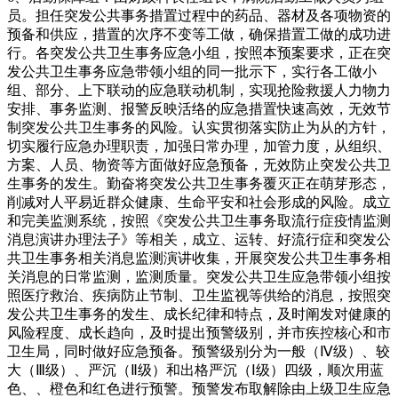
员。担任突发公共事务措置过程中的药品、器材及各项物资的
预备和供应，措置的次序不变等工做，确保措置工做的成功进
行。各突发公共卫生事务应急小组，按照本预案要求，正在突
发公共卫生事务应急带领小组的同一批示下，实行各工做小
组、部分、上下联动的应急联动机制，实现抢险救援人力物力
安排、事务监测、报警反映活络的应急措置快速高效，无效节
制突发公共卫生事务的风险。认实贯彻落实防止为从的方针，
切实履行应急办理职责，加强日常办理，加管力度，从组织、
方案、人员、物资等方面做好应急预备，无效防止突发公共卫
生事务的发生。勤奋将突发公共卫生事务覆灭正在萌芽形态，
削减对人平易近群众健康、生命平安和社会形成的风险。成立
和完美监测系统，按照《突发公共卫生事务取流行症疫情监测
消息演讲办理法子》等相关，成立、运转、好流行症和突发公
共卫生事务相关消息监测演讲收集，开展突发公共卫生事务相
关消息的日常监测，监测质量。突发公共卫生应急带领小组按
照医疗救治、疾病防止节制、卫生监视等供给的消息，按照突
发公共卫生事务的发生、成长纪律和特点，及时阐发对健康的
风险程度、成长趋向，及时提出预警级别，并市疾控核心和市
卫生局，同时做好应急预备。预警级别分为一般（Ⅳ级）、较
大（Ⅲ级）、严沉（Ⅱ级）和出格严沉（Ⅰ级）四级，顺次用蓝
色、、橙色和红色进行预警。预警发布取解除由上级卫生应急