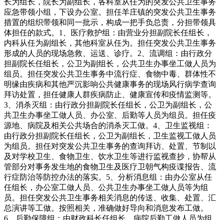
长为组长，院长为副组长，各科室从任为的突发公共卫生事务
应急带领小组，下设办公室。担任羊庄镇的突发公共卫生事务
措置的组织带领和同一批示，构成一把手负总责，分担带领具
体担任的款式。1、医疗救护组：由营业分担副院长任组长，
内科从任为副组长，其他科室从任为。担任突发公共卫生事务
形成的人员的现场急救、运送、诊疗。2、流调组：由行政分
担副院长任组长，公卫为副组长，公共卫生办事坐工做人员为
组员。担任突发公共卫生事务中流行症、食物中毒、群体性不
明缘由疾病和其他严沉影响公共健康事务的现场风行病学查询
拜访处置，担任健康人群疾病防止、健康宣传和疫情监测等。
3、消杀灭组：由行政分担副院长任组长，公卫为副组长，公
共卫生办事坐工做人员、办公室、后勤等人员为组员。担任疫
源地、病院及相关公共场合的消杀灭工做。4、卫生监视组：
由行政分担副院长任组长，公卫为副组长，卫生监视工做人员
为组员。担任对突发公共卫生事务的查询拜访、处置、节制以
及对学校卫生、食物卫生、饮水卫生等进行监视查抄，协帮从
管部分对事务发生地的食物卫生及医疗卫朝气构疫谍报告、流
行症防治等防控办法的落实。5、分析消息组：由办公室从任
任组长，办公室工做人员、公共卫生办事坐工做人员等为组
员。担任突发公共卫生事务相关消息的传送、收集、处置、汇
总演讲等工做。按照相关，准确做好导向和消息发布工做。
6、后勤保障组：由财政科长任组长，病院后勤工做人员为组