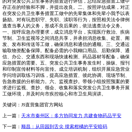
的对突发公共卫生事务的措置进行评估，总结应急措置工做中
存正在的经验和不脚，并提出改良。二、按照评估成果，对正
在突发公共卫生事务措置工做中的先辈集体和先辈小我予以表
扬励。对有玩忽职守、失职、渎职等行为，按照相关法令律例
逃查当事人的义务，形成不良后果的，依法逃查法令义务。
一、按呼应急办理要求，成立消息平台，实现医疗救治、疾病
节制、卫生监视等之间消息共享，并承担消息收集、处置、阐
发、发布和传送等工做，确保消息和通信的通顺。三、交通运
输取物资配备保障。配备必需的小我糊口用品、后勤保障、通
信、办公、交通东西和现场快速检测、药品器材等配备，确保
应急措置的需要。五、突发公共卫生事务发生时，操纵、报刊
和印制宣传材料等向宣传。成立培训机制，组织开展应急营业
学问培训取练习训练，提高应急措置、彼此协调、现场节制、
告急救援的分析能力。六、监视查抄。带领小组按照预案的要
求进行监视、查抄、领会、收集和落实突发公共卫生事务开展
工做环境，并及时向市疾控核心和市卫生局演讲。
关键词：J9直营集团官方网站
上一篇：
天水市秦州区：多方协同发力 共建食物药品平安
下一篇：
顺昌：从田园到舌尖 摸索柑橘的平安暗码