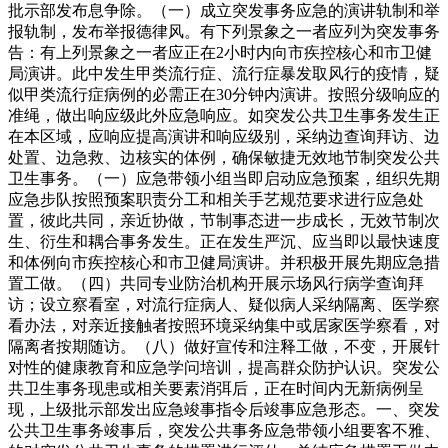
批示部发布息争除。（一）成立突发事务应急的演讲轨制和举
报轨制，发布举报德律风。有下列景象之一者应列为突发事务
告：有上列景象之一者应正在2小时内向市疾控核心和市卫健
局演讲。此中发生甲类流行症、流行症暴发取风行的疫情，疑
似甲类流行症病例的必需正在30分钟内演讲。按照分级响应的
准绳，做出响应级此外应急响应。如突发公共卫生事务发生正
在本区域，应响应提高演讲和响应级别，采纳边查询拜访、边
处置、边急救、边核实的体例，确保敏捷无效地节制突发公共
卫生事务。（一）应急带领小组当即启动应急预案，组织先期
应急步队按照预案职责分工和相关手艺规范要求进行应急处
置，彼此共同，亲近协做，节制事态进一步成长，无效节制次
生、衍生和耦合事务发生。正在发生严沉、应当即以最快速度
和体例向市疾控核心和市卫健局演讲。并积极开展先期应急措
置工做。（四）共同专业防治机构开展示场风行病学查询拜
访；设立察看室，对流行症病人、疑似病人采纳隔离、医学察
看办法，对亲近接触者按照环境采纳集中或居家医学察看，对
隔离者按期随访。（八）做好宣传和注释工做，不变，开展针
对性的健康教育和应急学问培训，提高群众防护认识。突发公
共卫生事务现患或相关要素消弭后，正在时间内无新病例呈
现，上级批示部发出应急竣事指令后竣事应急形态。一、突发
公共卫生事务竣事后，突发公共事务应急带领小组要客不雅、