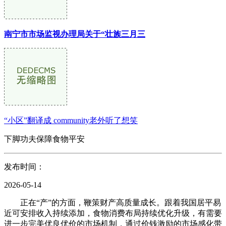
南宁市市场监视办理局关于“壮族三月三
“小区”翻译成 community老外听了想笑
下脚功夫保障食物平安
发布时间：
2026-05-14
正在“产”的方面，鞭策财产高质量成长。跟着我国居平易
近可安排收入持续添加，食物消费布局持续优化升级，有需要
进一步完美优良优价的市场机制，通过价钱激励的市场感化带