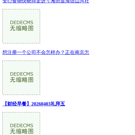
安心食物快晓得走进寸滩街道海语山河社
想注册一个公司不会怎样办？正在南京怎
【财经早餐】20260403礼拜五