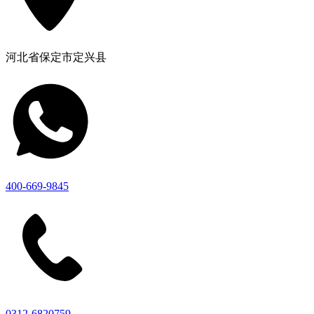
河北省保定市定兴县
400-669-9845
0312-6820759