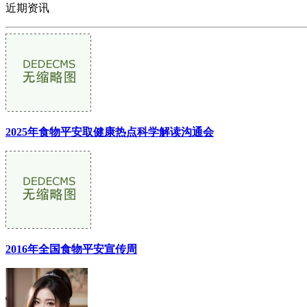
近期资讯
2025年食物平安取健康热点科学解读沟通会
2016年全国食物平安宣传周