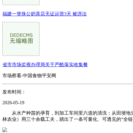
福建一煲珠公奶茶店无证运营3天 被违法
省市市场监视办理局关于严酷落实收集餐
市场察看-中国食物平安网
发布时间：
2026-05-19
从水产种苗的孕育，到加工车间里六道的清洗；从田埂地头
林农业）用三十余载工夫，踏出了一条可量化、可透见的“全链