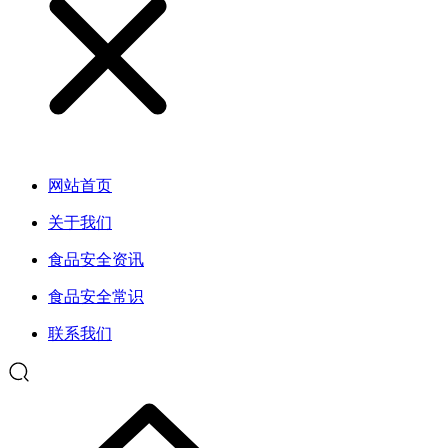
网站首页
关于我们
食品安全资讯
食品安全常识
联系我们