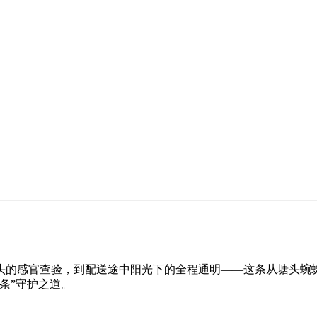
的感官查验，到配送途中阳光下的全程通明——这条从塘头蜿蜒
条”守护之道。