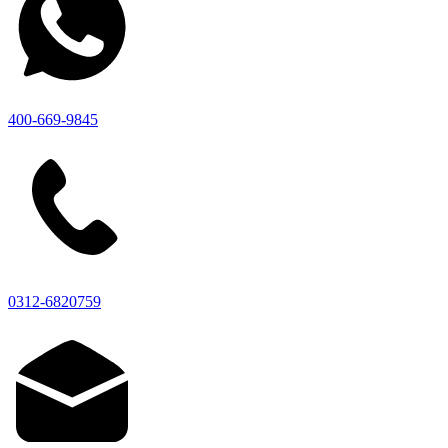
400-669-9845
0312-6820759