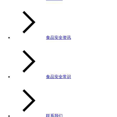
食品安全资讯
食品安全常识
联系我们