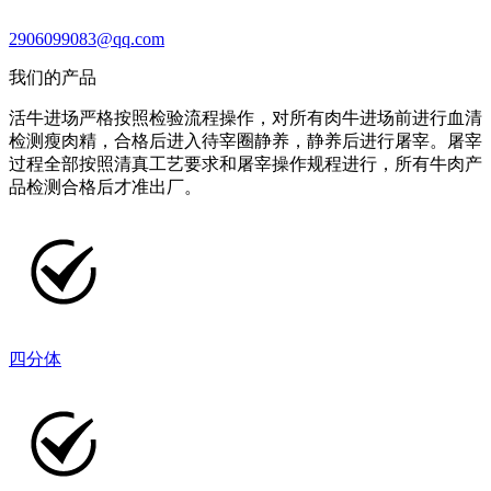
2906099083@qq.com
我们的产品
活牛进场严格按照检验流程操作，对所有肉牛进场前进行血清
检测瘦肉精，合格后进入待宰圈静养，静养后进行屠宰。屠宰
过程全部按照清真工艺要求和屠宰操作规程进行，所有牛肉产
品检测合格后才准出厂。
四分体