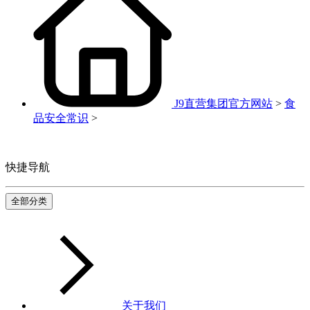
J9直营集团官方网站
>
食
品安全常识
>
快捷导航
全部分类
关于我们