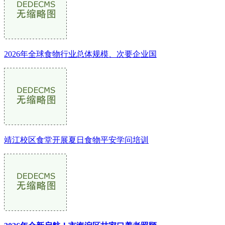
2026年全球食物行业总体规模、次要企业国
靖江校区食堂开展夏日食物平安学问培训