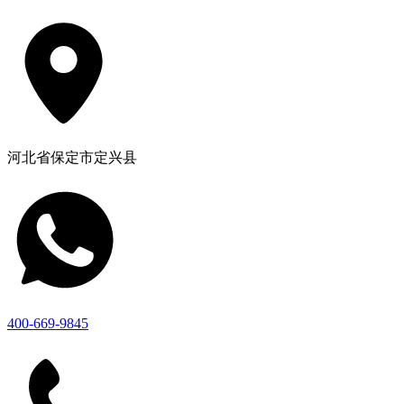
河北省保定市定兴县
400-669-9845