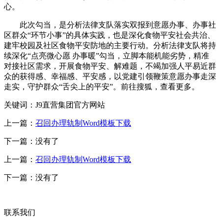
心。
此次勾当，是分析法律支队落实双报到意愿办事、办事社
区群众“环节小事”的具体实践，也是深化食物平安社会共治、
建牢校园及社区食物平安防地的主要行动。分析法律支队将持
续深化“点亮微心愿 办事暖”勾当，立脚本能机能劣势，精准
对接社区需求，开展食物平安、解难题，不竭加强人平易近群
众的获得感、幸福感、平安感，以党建引领鞭策意愿办事走深
走实，守护群众“舌尖上的平安”。前往搜狐，查看更多。
关键词：J9直营集团官方网站
上一篇：
召回办理轨制Word模板下载
下一篇：没有了
上一篇：
召回办理轨制Word模板下载
下一篇：没有了
联系我们