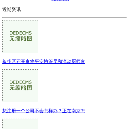
近期资讯
叙州区召开食物平安协管员和流动厨师食
想注册一个公司不会怎样办？正在南京怎