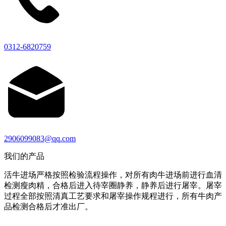
0312-6820759
2906099083@qq.com
我们的产品
活牛进场严格按照检验流程操作，对所有肉牛进场前进行血清
检测瘦肉精，合格后进入待宰圈静养，静养后进行屠宰。屠宰
过程全部按照清真工艺要求和屠宰操作规程进行，所有牛肉产
品检测合格后才准出厂。