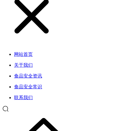
网站首页
关于我们
食品安全资讯
食品安全常识
联系我们