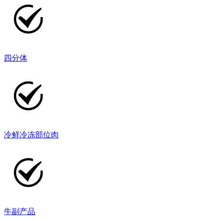
四分体
冷鲜冷冻部位肉
牛副产品