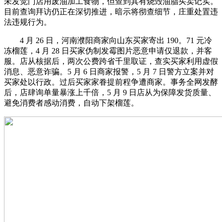
未发觉门店用废油加工食物，但查到其有烧毁油脂买卖记实。
目前查询拜访仍正在深切推进，暗示将彻查细节，庄重处置违
法违规行为。
4 月 26 日，河南濮阳商家向山东买家寄出 190。71 元冷
冻榴莲，4 月 28 日买家伪制发霉图片恶意申请仅退款，并客
服。店从核据后，两次公费跨省千里取证，查实买家利用虚假
消息、恶意诈骗。5 月 6 日商家报警，5 月 7 日警方立案并对
买家处以行政。过后买家家眷提前程争遭商家。事务全网发酵
后，店肆询单量暴涨上千倍，5 月 9 日店从为保障发货质量、
避免消费者感动消费，自动下架榴莲。