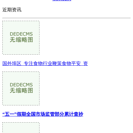
近期资讯
国外埠区_专注食物行业鞭策食物平安_资
“五一”假期全国市场监管部分累计查抄