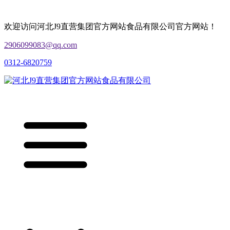
欢迎访问河北J9直营集团官方网站食品有限公司官方网站！
2906099083@qq.com
0312-6820759