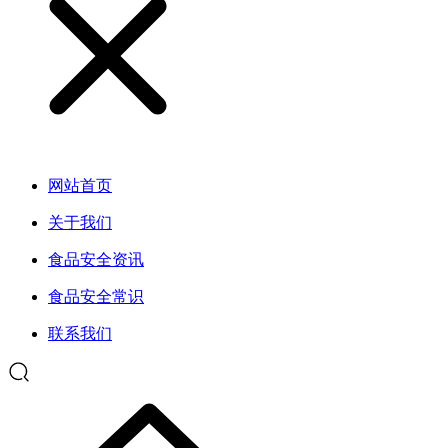
网站首页
关于我们
食品安全资讯
食品安全常识
联系我们