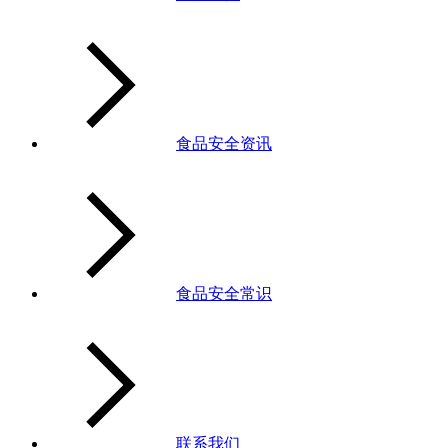
食品安全资讯
食品安全常识
联系我们