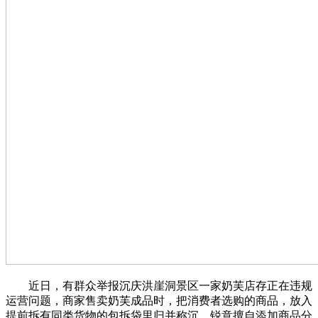
近日，有群众举报沉庆洪崖洞景区一家奶芙店存正在违规
运营问题，商家售卖奶芙成品时，把消费者选购的商品，放入
提前拆有同类货物的包拆袋里归并称沉，锐意擅自添加商品分