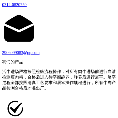
0312-6820759
2906099083@qq.com
我们的产品
活牛进场严格按照检验流程操作，对所有肉牛进场前进行血清
检测瘦肉精，合格后进入待宰圈静养，静养后进行屠宰。屠宰
过程全部按照清真工艺要求和屠宰操作规程进行，所有牛肉产
品检测合格后才准出厂。