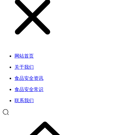
网站首页
关于我们
食品安全资讯
食品安全常识
联系我们