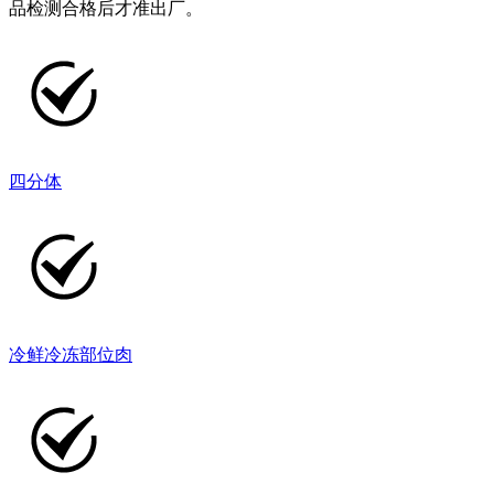
品检测合格后才准出厂。
四分体
冷鲜冷冻部位肉