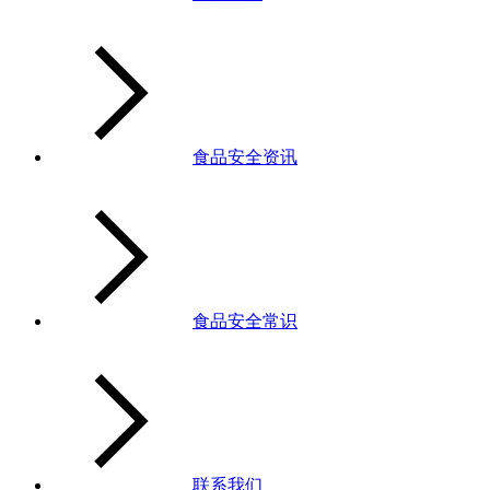
食品安全资讯
食品安全常识
联系我们