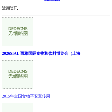
近期资讯
2026SIAL 西雅国际食物和饮料博览会（上海
2015年全国食物平安宣传周