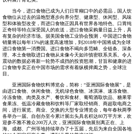
当今，进口食物已成为人们日常糊口中的必需品，国人饮
食物位从过去的温饱型逐步向养分型、健康型、休闲型、风味
型和体验型改变，而进口食物正因具有世界各地特色、口胃纯
正奇特等特点深受国人的欢送，进口食物采购量日益上升，具
有复杂的经济市场。据美国食物工业协会预测，中国进口食物
销量将以每年15%的速度高速增加，到2018年中国将成为全球
进口食物第一消费国。进口食物不竭向多范畴、全链条、深条
理、本土食物取进口食物从未像今天如许慎密联系关系。令人
震动的数据必将新一轮势不成挡的投资怒潮，甘旨和健康的进
口食物专卖正在中国市场的需求有着纵横捭阖之势，全球注
目。
亚洲国际食物饮料博览会，简称：“亚洲国际食物展”，是
由进口食物、休闲食物、无机绿色食物、冰淇淋、速冻食物、
冷冻食物、肉类及水产、餐饮和食材、葡萄酒取饮品、糖果零
食果冻、低温冷藏食物和饮料等厂家取经销商、商超取电商之
间，进行展览、商业、交换的大型专业博览会，每年春秋两季
各举办一届。自创办至今累计展出头具名积达80万平方米，欢
迎参不雅不雅众200万人次，亚洲国际食物展别离正在、上
海、成都、广州等地持续举办了十五届，先后为来自全国各地