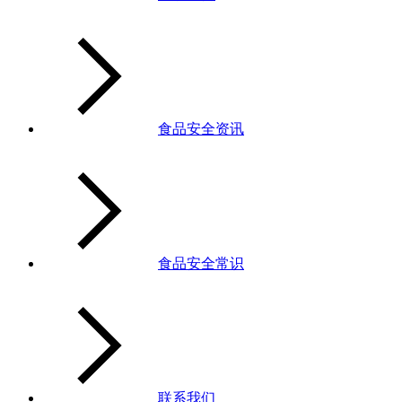
食品安全资讯
食品安全常识
联系我们