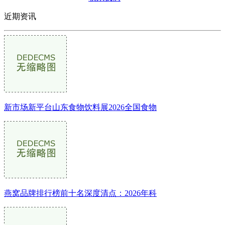
近期资讯
新市场新平台山东食物饮料展2026全国食物
燕窝品牌排行榜前十名深度清点：2026年科