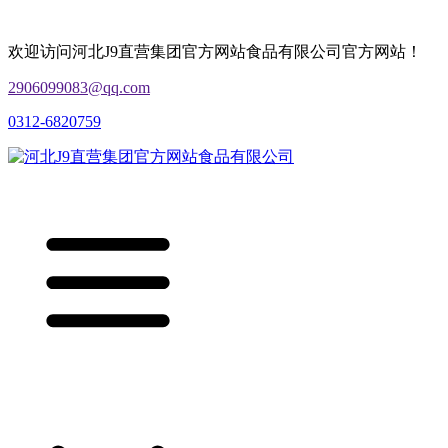
欢迎访问河北J9直营集团官方网站食品有限公司官方网站！
2906099083@qq.com
0312-6820759