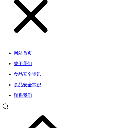
网站首页
关于我们
食品安全资讯
食品安全常识
联系我们