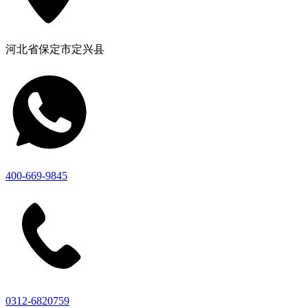
河北省保定市定兴县
400-669-9845
0312-6820759