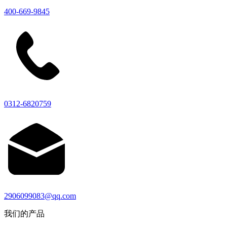
400-669-9845
0312-6820759
2906099083@qq.com
我们的产品