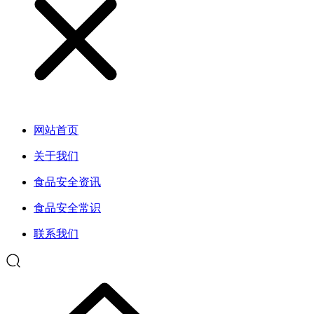
网站首页
关于我们
食品安全资讯
食品安全常识
联系我们