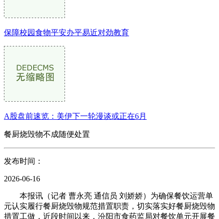
保障校园食物平安办平易近对劲教育
A股盘前速览：美伊下一轮漫谈或正在6月
餐厨烧毁物不成随便处置
发布时间：
2026-06-16
本报讯（记者 曹永亮 通信员 刘娇娇）为确保餐饮运营单
元认实履行餐厨烧毁物规范措置职责，切实落实好餐厨烧毁物
措置工做，近段时间以来，汾阳市食药监局对餐饮单元开展餐