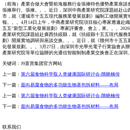
（前海）產業合做大會暨前海服務行金張掖特色優勢產業座談會
張掖舉行。張掖。。。近日，深圳中商產業研究院課題組赴山
市，就《運城市十五五現代服務業發展規劃》編制工做開展實地
報。。。4月14日上午，中商產業研究院項目核心專家應邀赴織
五五”新型工業化發展規劃》專家評審會。會上，來。。。202
產業研究院課題組赴廣西扶綏縣，就《扶綏縣十五五現代服務
劃》開展實地調研與座談交换。。。近日，就《贛州市十五五
化發展規劃。。。3月27日，由深圳市光學光電子行業協會从
產業研究院等單位協辦的光通信智能制制產業交换會正在深圳
关键词：J9直营集团官方网站
上一篇：
第六届食物科学取人类健康国际研讨会-隋晓楠传
下一篇：
面向易腐食物的多功能生物基包拆材料——布局
上一篇：
第六届食物科学取人类健康国际研讨会-隋晓楠传
下一篇：
面向易腐食物的多功能生物基包拆材料——布局
联系我们