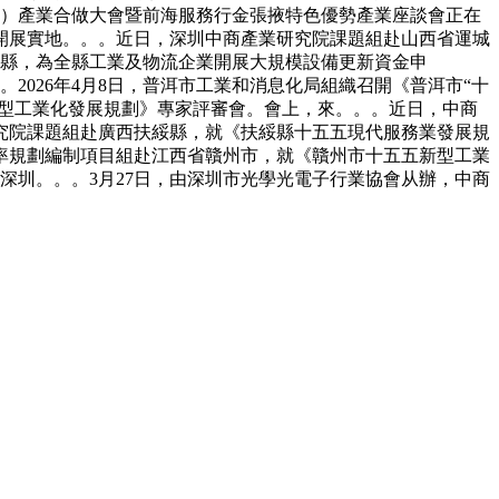
前海）產業合做大會暨前海服務行金張掖特色優勢產業座談會正在
開展實地。。。近日，深圳中商產業研究院課題組赴山西省運城
金縣，為全縣工業及物流企業開展大規模設備更新資金申
2026年4月8日，普洱市工業和消息化局組織召開《普洱市“十
”新型工業化發展規劃》專家評審會。會上，來。。。近日，中商
究院課題組赴廣西扶綏縣，就《扶綏縣十五五現代服務業發展規
率規劃編制項目組赴江西省贛州市，就《贛州市十五五新型工業
深圳。。。3月27日，由深圳市光學光電子行業協會从辦，中商