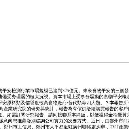
平安檢測行業市場規模已達到325億元。未來食物平安的三個
曲備受办理層的極大沉視。資本市場上受事务驅動的食物平安概
平安原料類及信譽度較高食物廠商/替代類等四大類。？本報告所
是中商產業研究院的研究與統計，報告為有償供给給購買報告的客
任。如需訂閱研究報告，請间接聯系本網坐，以便獲得全程優質完
們誠意向您推薦鑒別咨詢公司實力的次要方式。近日，由鄭州市商
、鄭州市工信局、鄭州市人平易近駐廣州聯絡處从辦，中商產業研究院