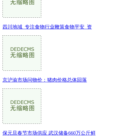
四川地域_专注食物行业鞭策食物平安_资
京沪渝市场问物价：猪肉价格总体回落
保元旦春节市场供应 武汉储备660万公斤鲜