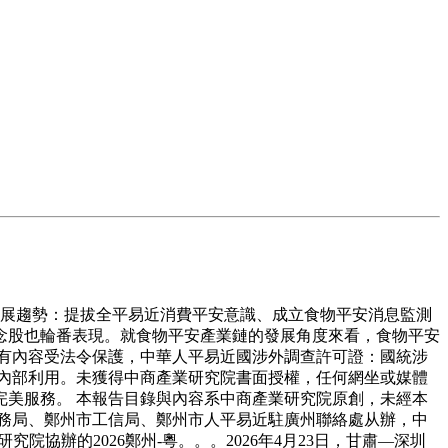
發展趨勢：提拔全平易近消費平安意識、成立食物平安消息監測
念股也輪番表現。就食物平安產業鏈的發展角度來看，食物平安
有內容受法令保護，中華人平易近國涉外調查許可證：國統涉
戶內部利用。未獲得中商產業研究院書面授權，任何網坐或媒體
美服務。 本報告目錄與內容系中商產業研究院原創，未經本
務局、鄭州市工信局、鄭州市人平易近駐廣州聯絡處从辦，中
協辦的2026鄭州-粵。。。2026年4月23日，甘肅—深圳